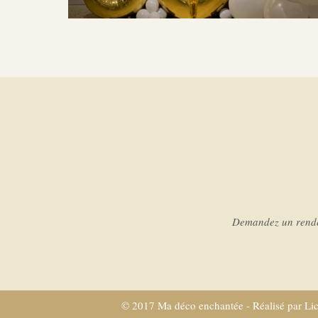
Demandez un rendez
© 2017 Ma déco enchantée - Réalisé par
Li