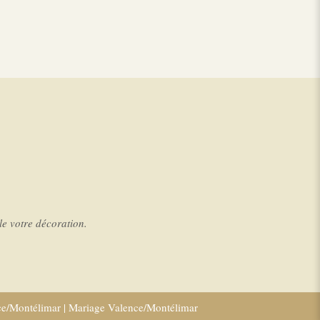
e votre décoration.
ce/Montélimar
|
Mariage Valence/Montélimar