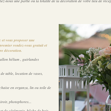
iez-nous une partie ou la totalité de la décoration de votre lieu de récep
x et vous proposer une
premier rendez-vous gratuit et
re décoration.
allon hélium , guirlandes
 de table, location de vases,
haise en organza, lin ou toile de
iroir, photophores...
uet de cérémonie, bûche de bois,