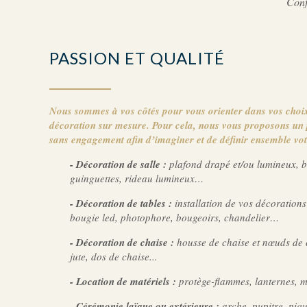
Conf
PASSION ET QUALITÉ
Nous sommes à vos côtés pour vous orienter dans vos choi
décoration sur mesure. Pour cela, nous vous proposons un 
sans engagement afin d’imaginer et de définir ensemble vot
- Décoration de salle :
plafond drapé et/ou lumineux, b
guinguettes, rideau lumineux…
- Décoration de tables :
installation de vos décorations
bougie led, photophore, bougeoirs, chandelier…
- Décoration de chaise :
housse de chaise et nœuds de c
jute, dos de chaise...
- Location de matériels :
protège-flammes, lanternes, m
- Cérémonie laïque ou extérieure :
arche, pupitre, piq