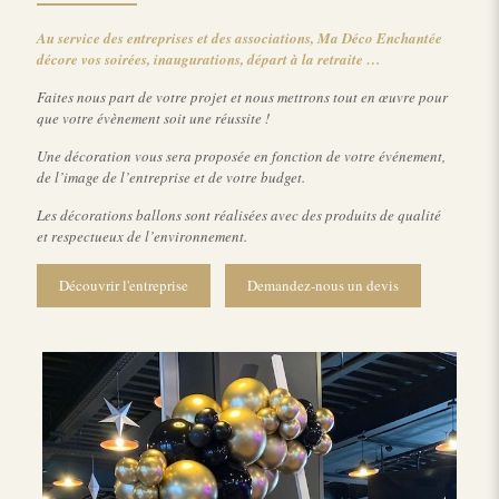
Au service des entreprises et des associations, Ma Déco Enchantée
décore vos soirées, inaugurations, départ à la retraite …
Faites nous part de votre projet et nous mettrons tout en œuvre pour
que votre évènement soit une réussite !
Une décoration vous sera proposée en fonction de votre événement,
de l’image de l’entreprise et de votre budget.
Les décorations ballons sont réalisées avec des produits de qualité
et respectueux de l’environnement.
Découvrir l'entreprise
Demandez-nous un devis