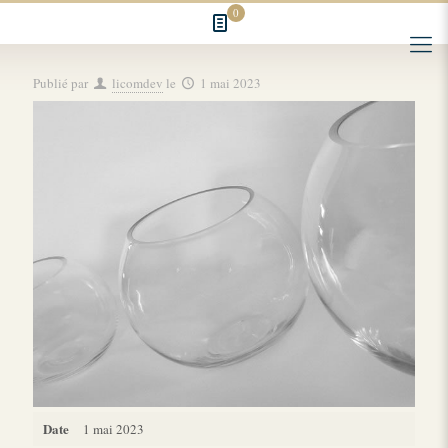
0
Publié par
licomdev
le
1 mai 2023
Date
1 mai 2023