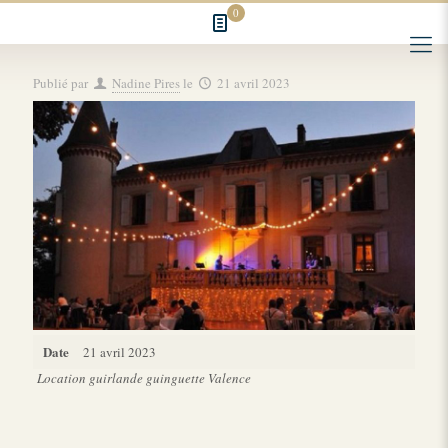
0
Publié par
Nadine Pires
le
21 avril 2023
Date
21 avril 2023
Location guirlande guinguette Valence