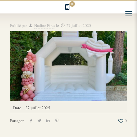
0
Publié par
Nadine Pires
le
27 juillet 2025
Date
27 juillet 2025
Partager
0