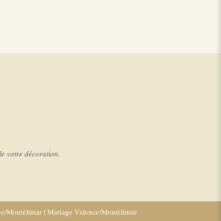
e votre décoration.
ce/Montélimar
|
Mariage Valence/Montélimar